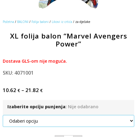
Početna
/
BALONI
/
Folija baloni
/
Likovi iz crtića
/ za dječake
XL folija balon “Marvel Avengers
Power”
Dostava GLS-om nije moguća.
SKU: 4071001
10.62
–
21.82
€
€
Izaberite opciju punjenja
:
Nije odabrano