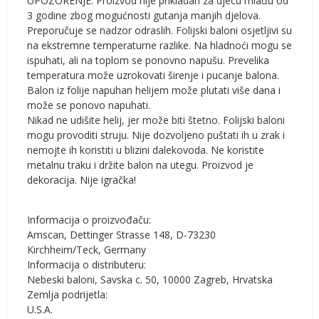
UPOZORENJE: Proizvod nije prikladan za djecu mlađu od
3 godine zbog mogućnosti gutanja manjih djelova.
Preporučuje se nadzor odraslih. Folijski baloni osjetljivi su
na ekstremne temperaturne razlike. Na hladnoći mogu se
ispuhati, ali na toplom se ponovno napušu. Prevelika
temperatura može uzrokovati širenje i pucanje balona.
Balon iz folije napuhan helijem može plutati više dana i
može se ponovo napuhati.
Nikad ne udišite helij, jer može biti štetno. Folijski baloni
mogu provoditi struju. Nije dozvoljeno puštati ih u zrak i
nemojte ih koristiti u blizini dalekovoda. Ne koristite
metalnu traku i držite balon na utegu. Proizvod je
dekoracija. Nije igračka!
Informacija o proizvođaču:
Amscan, Dettinger Strasse 148, D-73230
Kirchheim/Teck, Germany
Informacija o distributeru:
Nebeski baloni, Savska c. 50, 10000 Zagreb, Hrvatska
Zemlja podrijetla:
U.S.A.