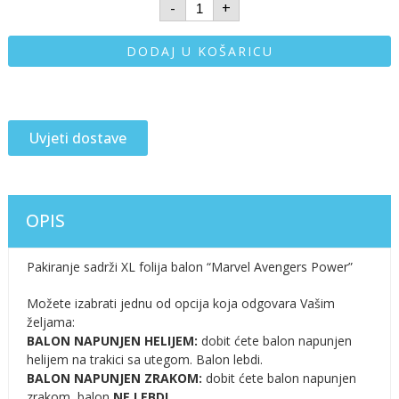
-
+
DODAJ U KOŠARICU
Uvjeti dostave
OPIS
Pakiranje sadrži XL folija balon “Marvel Avengers Power”
Možete izabrati jednu od opcija koja odgovara Vašim
željama:
BALON NAPUNJEN HELIJEM:
dobit ćete balon napunjen
helijem na trakici sa utegom. Balon lebdi.
BALON NAPUNJEN ZRAKOM:
dobit ćete balon napunjen
zrakom, balon
NE LEBDI
.