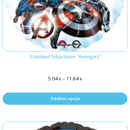
Standard folija balon “Avengers”
5.04
–
11.64
€
€
Odaberi opcije