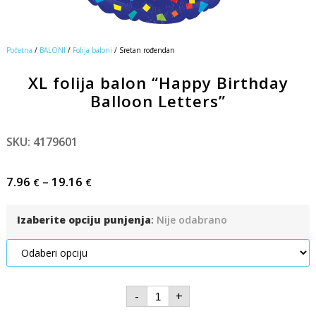
Početna
/
BALONI
/
Folija baloni
/ Sretan rođendan
XL folija balon “Happy Birthday
Balloon Letters”
SKU: 4179601
7.96
–
19.16
€
€
Izaberite opciju punjenja
:
Nije odabrano
-
+