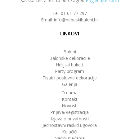
Savska cesta 50, 10 000 Zagreb
Pogledajte kartu
Tel: 01 61 77 297
Email: info@nebeskibaloni.hr
LINKOVI
Baloni
Balonske dekoracije
Helijski buketi
Party program
Tisak i poslovne dekoracije
Galerija
O nama
Kontakt
Novosti
Prijava/Registracija
Izjava o privatnosti
Jednostavni raskid ugovora
Kolačići
Načini plaćanja