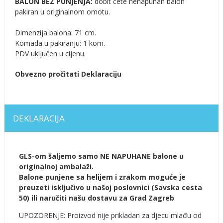
BALON BEZ PUNJENJA:
dobit ćete nenapuhan balon
pakiran u originalnom omotu.
Dimenzija balona: 71 cm.
Komada u pakiranju: 1 kom.
PDV uključen u cijenu.
Obvezno pročitati Deklaraciju
DEKLARACIJA
GLS-om šaljemo samo NE NAPUHANE balone u
originalnoj ambalaži.
Balone punjene sa helijem i zrakom moguće je
preuzeti isključivo u našoj poslovnici (Savska cesta
50) ili naručiti našu dostavu za Grad Zagreb
UPOZORENJE: Proizvod nije prikladan za djecu mlađu od