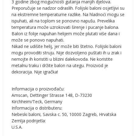
3 godine zbog mogućnosti gutanja manjih djelova.
Preporučuje se nadzor odraslih. Folijski baloni osjetljivi su
na ekstremne temperaturne razlike. Na hladnoći mogu se
ispuhati, ali na toplom se ponovno napušu. Prevelika
temperatura može uzrokovati širenje i pucanje balona.
Balon iz folije napuhan helijem može plutati više dana i
može se ponovo napuhati.
Nikad ne udišite helij, jer može biti štetno. Folijski baloni
mogu provoditi struju. Nije dozvoljeno puštati ih u zrak i
nemojte ih koristiti u blizini dalekovoda. Ne koristite
metalnu traku i držite balon na utegu. Proizvod je
dekoracija. Nije igračka!
Informacija o proizvođaču:
Amscan, Dettinger Strasse 148, D-73230
Kirchheim/Teck, Germany
Informacija o distributeru:
Nebeski baloni, Savska c. 50, 10000 Zagreb, Hrvatska
Zemlja podrijetla:
U.S.A.