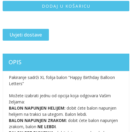
DODAJ U KOŠARICU
Uvjeti dostave
OPIS
Pakiranje sadrži XL folija balon “Happy Birthday Balloon
Letters”
Možete izabrati jednu od opcija koja odgovara Vašim
željama:
BALON NAPUNJEN HELIJEM:
dobit ćete balon napunjen
helijem na trakici sa utegom. Balon lebdi.
BALON NAPUNJEN ZRAKOM:
dobit ćete balon napunjen
zrakom, balon
NE LEBDI
.