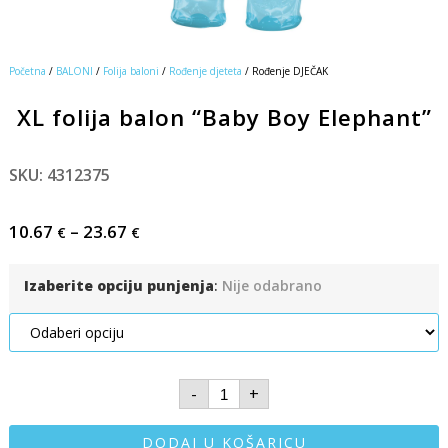
Početna
/
BALONI
/
Folija baloni
/
Rođenje djeteta
/ Rođenje DJEČAK
XL folija balon “Baby Boy Elephant”
SKU: 4312375
10.67
–
23.67
€
€
Izaberite opciju punjenja
:
Nije odabrano
-
+
DODAJ U KOŠARICU