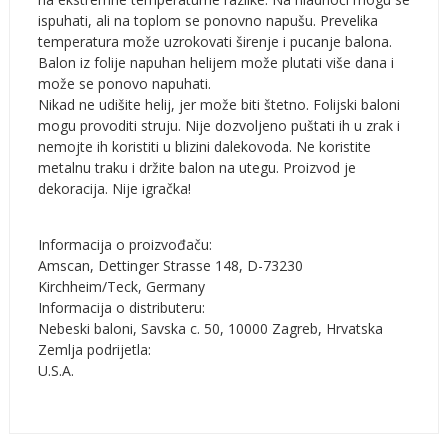
ispuhati, ali na toplom se ponovno napušu. Prevelika
temperatura može uzrokovati širenje i pucanje balona.
Balon iz folije napuhan helijem može plutati više dana i
može se ponovo napuhati.
Nikad ne udišite helij, jer može biti štetno. Folijski baloni
mogu provoditi struju. Nije dozvoljeno puštati ih u zrak i
nemojte ih koristiti u blizini dalekovoda. Ne koristite
metalnu traku i držite balon na utegu. Proizvod je
dekoracija. Nije igračka!
Informacija o proizvođaču:
Amscan, Dettinger Strasse 148, D-73230
Kirchheim/Teck, Germany
Informacija o distributeru:
Nebeski baloni, Savska c. 50, 10000 Zagreb, Hrvatska
Zemlja podrijetla:
U.S.A.