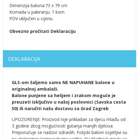
Dimenzija balona:73 x 79 cm
Komada u pakiranju: 1 kom
PDV uključen u cijenu.
Obvezno pročitati Deklaraciju
DEKLARACIJA
GLS-om šaljemo samo NE NAPUHANE balone u
originalnoj ambalaži.
Balone punjene sa helijem i zrakom moguće je
preuzeti isključivo u našoj poslovnici (Savska cesta
50) ili naručiti našu dostavu za Grad Zagreb
UPOZORENJE: Proizvod nije prikladan za djecu mlađu od
3 godine zbog mogućnosti gutanja manjih djelova.
Preporučuje se nadzor odraslih. Folijski baloni osjetljivi su
na ekstremne temperaturne razlike. Na hladnoći mogu se