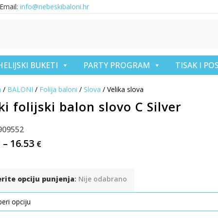
Email:
info@nebeskibaloni.hr
HELIJSKI BUKETI
PARTY PROGRAM
TISAK I P
a
/
BALONI
/
Folija baloni
/
Slova
/ Velika slova
ki folijski balon slovo C Silver
909552
–
16.53
€
€
erite opciju punjenja
:
Nije odabrano