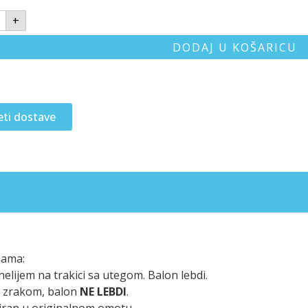
+
DODAJ U KOŠARICU
eti dostave
jama:
elijem na trakici sa utegom. Balon lebdi.
n zrakom, balon
NE LEBDI
.
iran u originalnom omotu.