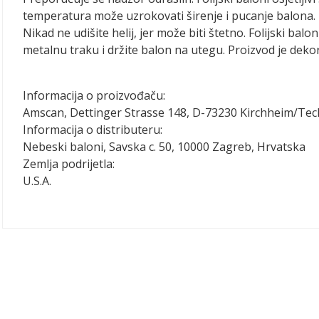
temperatura može uzrokovati širenje i pucanje balona. 
Nikad ne udišite helij, jer može biti štetno. Folijski balo
metalnu traku i držite balon na utegu. Proizvod je dekora
Informacija o proizvođaču:
Amscan, Dettinger Strasse 148, D-73230 Kirchheim/Te
Informacija o distributeru:
Nebeski baloni, Savska c. 50, 10000 Zagreb, Hrvatska
Zemlja podrijetla:
U.S.A.