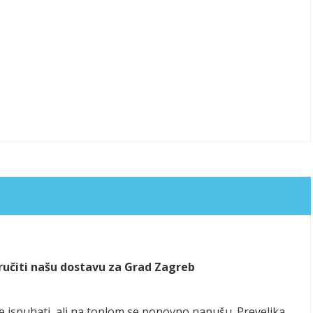
aručiti našu dostavu za Grad Zagreb
se ispuhati, ali na toplom se ponovno napušu. Prevelika