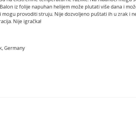
Balon iz folije napuhan helijem može plutati više dana i mo
ni mogu provoditi struju. Nije dozvoljeno puštati ih u zrak i n
cija. Nije igračka!
ck, Germany