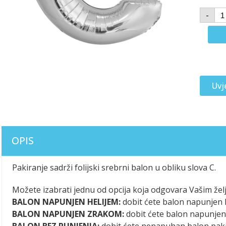
-
Uvj
OPIS
Pakiranje sadrži folijski srebrni balon u obliku slova C.
Možete izabrati jednu od opcija koja odgovara Vašim žel
BALON NAPUNJEN HELIJEM:
dobit ćete balon napunjen h
BALON NAPUNJEN ZRAKOM:
dobit ćete balon napunje
BALON BEZ PUNJENJA:
dobit ćete nenapuhan balon pak