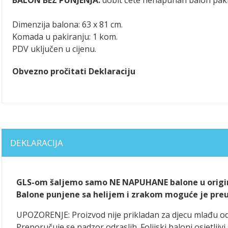
Dimenzija balona: 63 x 81 cm.
Komada u pakiranju: 1 kom.
PDV uključen u cijenu.
Obvezno pročitati Deklaraciju
DEKLARACIJA
GLS-om šaljemo samo NE NAPUHANE balone u origin
Balone punjene sa helijem i zrakom moguće je preuze
UPOZORENJE: Proizvod nije prikladan za djecu mlađu o
Preporučuje se nadzor odraslih. Folijski baloni osjetlj