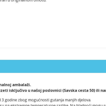
alnoj ambalaži.
ti isključivo u našoj poslovnici (Savska cesta 50) ili n
d 3 godine zbog mogućnosti gutanja manjih djelova.
ivi su na ekstremne temperaturne razlike. Na hladnoći mogu 