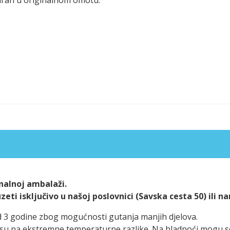
alnoj ambalaži.
ti isključivo u našoj poslovnici (Savska cesta 50) ili n
d 3 godine zbog mogućnosti gutanja manjih djelova.
ivi su na ekstremne temperaturne razlike. Na hladnoći mogu 