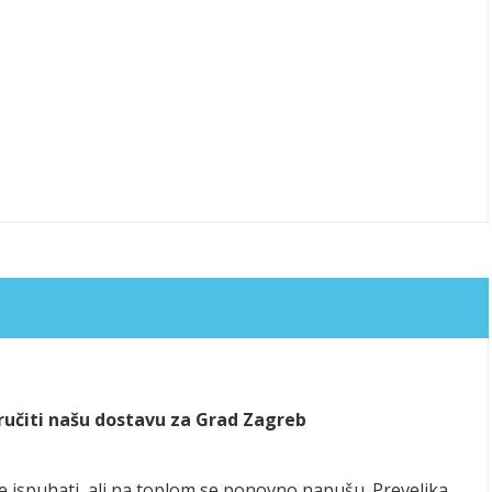
aručiti našu dostavu za Grad Zagreb
se ispuhati, ali na toplom se ponovno napušu. Prevelika