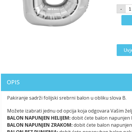
-
Uvj
OPIS
Pakiranje sadrži folijski srebrni balon u obliku slova B.
Možete izabrati jednu od opcija koja odgovara Vašim žel
BALON NAPUNJEN HELIJEM:
dobit ćete balon napunjen h
BALON NAPUNJEN ZRAKOM:
dobit ćete balon napunje
BALON BEZ PUNJENJA:
dobit ćete nenapuhan balon pak