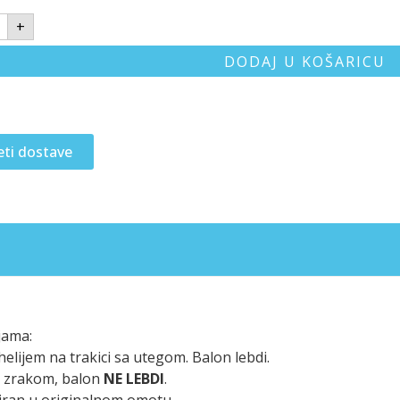
+
DODAJ U KOŠARICU
eti dostave
jama:
elijem na trakici sa utegom. Balon lebdi.
n zrakom, balon
NE LEBDI
.
iran u originalnom omotu.