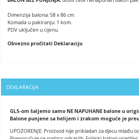
Dimenzija balona: 58 x 86 cm.
Komada u pakiranju: 1 kom.
PDV uključen u cijenu.
Obvezno pročitati Deklaraciju
DEKLARACIJA
GLS-om šaljemo samo NE NAPUHANE balone u origin
Balone punjene sa helijem i zrakom moguće je preuze
UPOZORENJE: Proizvod nije prikladan za djecu mlađu o
Preporučuje se nadzor odraslih. Folijski baloni osjetlj