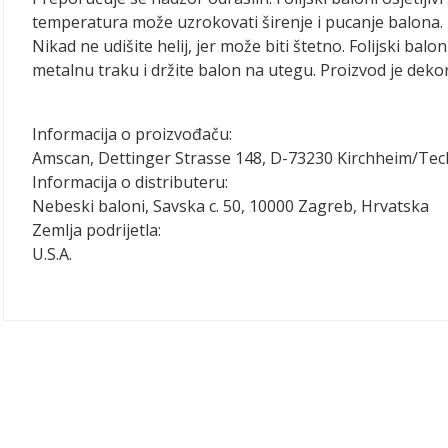
temperatura može uzrokovati širenje i pucanje balona. 
Nikad ne udišite helij, jer može biti štetno. Folijski balo
metalnu traku i držite balon na utegu. Proizvod je dekora
Informacija o proizvođaču:
Amscan, Dettinger Strasse 148, D-73230 Kirchheim/Te
Informacija o distributeru:
Nebeski baloni, Savska c. 50, 10000 Zagreb, Hrvatska
Zemlja podrijetla:
U.S.A.