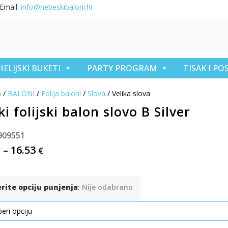
Email:
info@nebeskibaloni.hr
HELIJSKI BUKETI
PARTY PROGRAM
TISAK I P
a
/
BALONI
/
Folija baloni
/
Slova
/ Velika slova
ki folijski balon slovo B Silver
909551
–
16.53
€
€
erite opciju punjenja
:
Nije odabrano