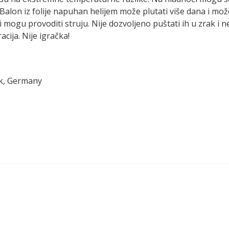
Balon iz folije napuhan helijem može plutati više dana i mo
ni mogu provoditi struju. Nije dozvoljeno puštati ih u zrak i n
cija. Nije igračka!
ck, Germany