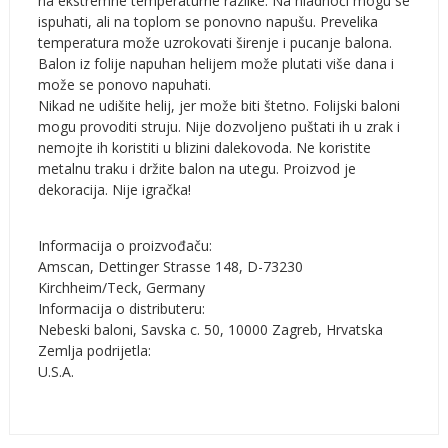
na ekstremne temperaturne razlike. Na hladnoći mogu se
ispuhati, ali na toplom se ponovno napušu. Prevelika
temperatura može uzrokovati širenje i pucanje balona.
Balon iz folije napuhan helijem može plutati više dana i
može se ponovo napuhati.
Nikad ne udišite helij, jer može biti štetno. Folijski baloni
mogu provoditi struju. Nije dozvoljeno puštati ih u zrak i
nemojte ih koristiti u blizini dalekovoda. Ne koristite
metalnu traku i držite balon na utegu. Proizvod je
dekoracija. Nije igračka!
Informacija o proizvođaču:
Amscan, Dettinger Strasse 148, D-73230
Kirchheim/Teck, Germany
Informacija o distributeru:
Nebeski baloni, Savska c. 50, 10000 Zagreb, Hrvatska
Zemlja podrijetla:
U.S.A.