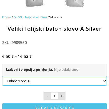
Početna
/
BALONI
/
Folija baloni
/
Slova
/ Velika slova
Veliki folijski balon slovo A Silver
SKU: 9909550
6.50
–
16.53
€
€
Izaberite opciju punjenja
:
Nije odabrano
-
+
DODAJ U KOŠARICU