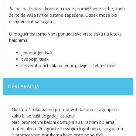
Baloni na tisak se koriste u razne promidžbene svrhe, kada
želite da vaša tvrtka ostane zapažena. Otisak može biti
dizajnerski ili sa logom.
U mogućnosti smo Vam ponuditi sve vrste tiska na lateks
balonima:
jednobojni tisak
dvobojni tisak
četverobojni tisak na jednoj, dvije ili četiri strane
DEKLARACIJA
Nudimo široku paletu promotivnih balona s logotipima
kako bi se vaši događaji istaknuli.
Naši promotivni baloni dostupni su u raznim bojama i
materijalima. Prilagodite ih svojim logotipima, sloganima
ili promotivnim porukama kako biste poboljšali