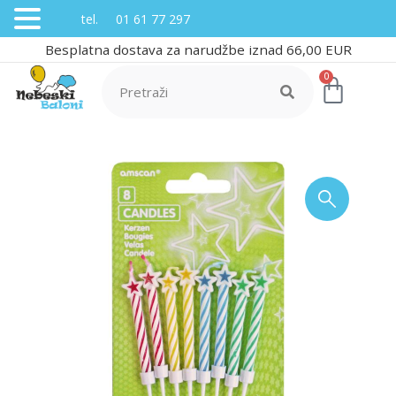
tel. 01 61 77 297
Besplatna dostava za narudžbe iznad 66,00 EUR
0