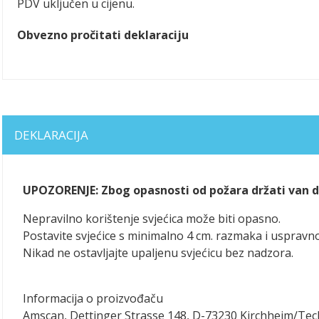
PDV uključen u cijenu.
Obvezno pročitati deklaraciju
DEKLARACIJA
UPOZORENJE: Zbog opasnosti od požara držati van do
Nepravilno korištenje svjećica može biti opasno.
Postavite svjećice s minimalno 4 cm. razmaka i uspravno
Nikad ne ostavljajte upaljenu svjećicu bez nadzora.
Informacija o proizvođaču
Amscan, Dettinger Strasse 148, D-73230 Kirchheim/Te