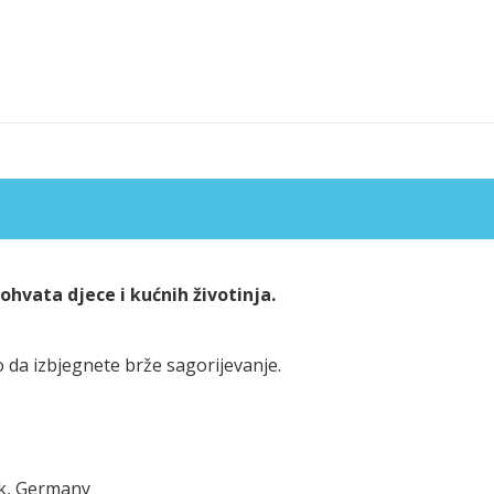
hvata djece i kućnih životinja.
 da izbjegnete brže sagorijevanje.
ck, Germany