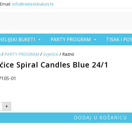
Email:
info@nebeskibaloni.hr
HELIJSKI BUKETI
PARTY PROGRAM
TISAK I P
a
/
PARTY PROGRAM
/
Svjećice
/ Razno
ćice Spiral Candles Blue 24/1
7105-01
€
+
DODAJ U KOŠARICU