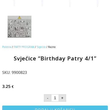
Početna
/
PARTY PROGRAM
/
Svjećice
/ Razno
Svjećice “Birthday Patry 4/1”
SKU: 9900823
3.25
€
-
+
DODAJ U KOŠARICU