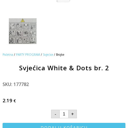
Početna
/
PARTY PROGRAM
/
Svjećice
/ Brojke
Svjećica White & Dots br. 2
SKU: 177782
2.19
€
-
+
DODAJ U KOŠARICU