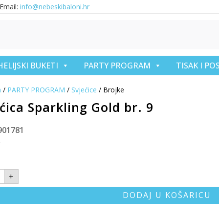
Email:
info@nebeskibaloni.hr
HELIJSKI BUKETI
PARTY PROGRAM
TISAK I P
a
/
PARTY PROGRAM
/
Svjećice
/ Brojke
ćica Sparkling Gold br. 9
901781
€
+
DODAJ U KOŠARICU