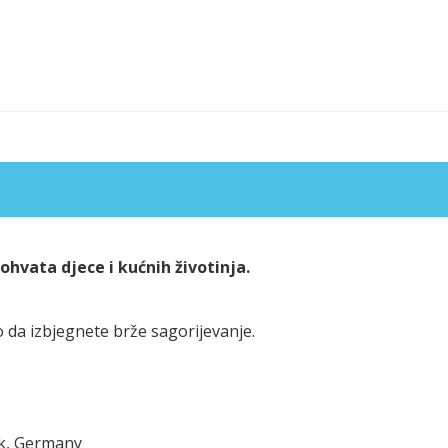
hvata djece i kućnih životinja.
 da izbjegnete brže sagorijevanje.
ck, Germany