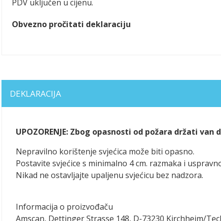
PDV uključen u cijenu.
Obvezno pročitati deklaraciju
DEKLARACIJA
UPOZORENJE: Zbog opasnosti od požara držati van do
Nepravilno korištenje svjećica može biti opasno.
Postavite svjećice s minimalno 4 cm. razmaka i uspravno
Nikad ne ostavljajte upaljenu svjećicu bez nadzora.
Informacija o proizvođaču
Amscan, Dettinger Strasse 148, D-73230 Kirchheim/Te