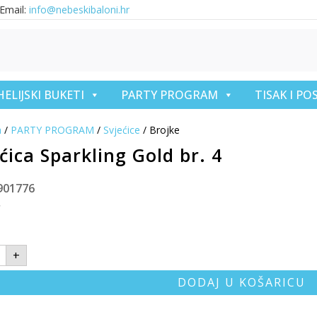
Email:
info@nebeskibaloni.hr
HELIJSKI BUKETI
PARTY PROGRAM
TISAK I P
a
/
PARTY PROGRAM
/
Svjećice
/ Brojke
ćica Sparkling Gold br. 4
901776
€
+
DODAJ U KOŠARICU