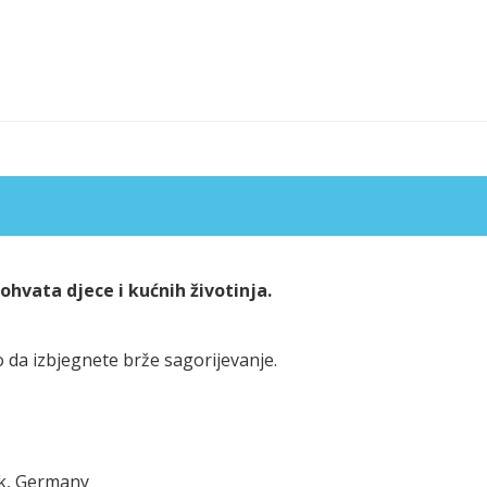
hvata djece i kućnih životinja.
 da izbjegnete brže sagorijevanje.
ck, Germany