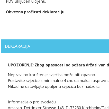
PDV uključen u cijenu.
Obvezno pročitati deklaraciju
DEKLARACIJA
UPOZORENJE: Zbog opasnosti od požara držati van do
Nepravilno korištenje svjećica može biti opasno.
Postavite svjećice s minimalno 4 cm. razmaka i uspravno
Nikad ne ostavljajte upaljenu svjećicu bez nadzora.
Informacija o proizvođaču
Amscan, Dettinger Strasse 148, D-73230 Kirchheim/Te