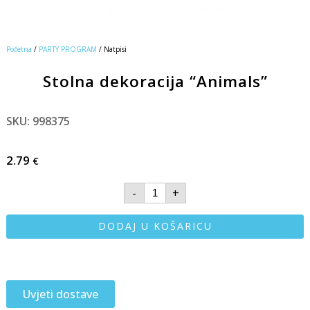
Početna
/
PARTY PROGRAM
/ Natpisi
Stolna dekoracija “Animals”
SKU: 998375
2.79
€
-
+
DODAJ U KOŠARICU
Uvjeti dostave