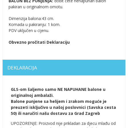
BALON BEZ PUNJENJA:
dobit ćete nenapuhan balon
pakiran u originalnom omotu.
Dimenzija balona:43 cm.
Komada u pakiranju: 1 kom.
PDV uključen u cijenu.
Obvezno pročitati Deklaraciju
DEKLARACIJA
GLS-om šaljemo samo NE NAPUHANE balone u
originalnoj ambalaži.
Balone punjene sa helijem i zrakom moguće je
preuzeti isključivo u našoj poslovnici (Savska cesta
50) ili naručiti našu dostavu za Grad Zagreb
UPOZORENJE: Proizvod nije prikladan za djecu mlađu od