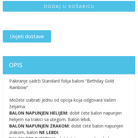
DODAJ U KOŠARICU
Uvjeti dostave
OPIS
Pakiranje sadrži Standard folija baloni “Birthday Gold
Rainbow”
Možete izabrati jednu od opcija koja odgovara Vašim
željama:
BALON NAPUNJEN HELIJEM:
dobit ćete balon napunjen
helijem na trakici sa utegom. Balon lebdi.
BALON NAPUNJEN ZRAKOM:
dobit ćete balon napunjen
zrakom, balon
NE LEBDI
.