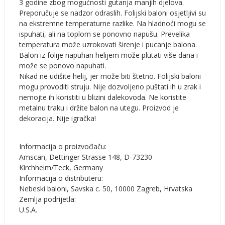
3 godine zbog mogućnosti gutanja manjih djelova.
Preporučuje se nadzor odraslih. Folijski baloni osjetljivi su
na ekstremne temperaturne razlike. Na hladnoći mogu se
ispuhati, ali na toplom se ponovno napušu. Prevelika
temperatura može uzrokovati širenje i pucanje balona.
Balon iz folije napuhan helijem može plutati više dana i
može se ponovo napuhati.
Nikad ne udišite helij, jer može biti štetno. Folijski baloni
mogu provoditi struju. Nije dozvoljeno puštati ih u zrak i
nemojte ih koristiti u blizini dalekovoda. Ne koristite
metalnu traku i držite balon na utegu. Proizvod je
dekoracija. Nije igračka!
Informacija o proizvođaču:
Amscan, Dettinger Strasse 148, D-73230
Kirchheim/Teck, Germany
Informacija o distributeru:
Nebeski baloni, Savska c. 50, 10000 Zagreb, Hrvatska
Zemlja podrijetla:
U.S.A.