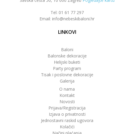
Savska cesta 50, 10 000 Zagreb
Pogledajte kartu
Tel: 01 61 77 297
Email: info@nebeskibaloni.hr
LINKOVI
Baloni
Balonske dekoracije
Helijski buketi
Party program
Tisak i poslovne dekoracije
Galerija
O nama
Kontakt
Novosti
Prijava/Registracija
Izjava o privatnosti
Jednostavni raskid ugovora
Kolačići
Načini plaćanja