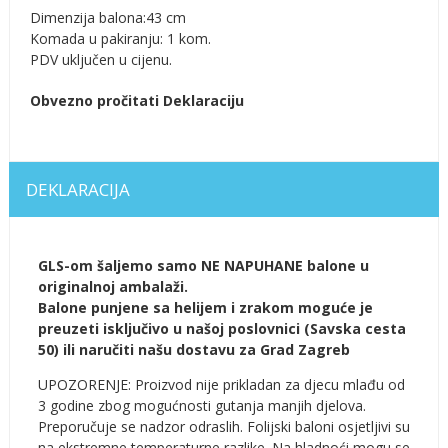
Dimenzija balona:43 cm
Komada u pakiranju: 1 kom.
PDV uključen u cijenu.
Obvezno pročitati Deklaraciju
DEKLARACIJA
GLS-om šaljemo samo NE NAPUHANE balone u
originalnoj ambalaži.
Balone punjene sa helijem i zrakom moguće je
preuzeti isključivo u našoj poslovnici (Savska cesta
50) ili naručiti našu dostavu za Grad Zagreb
UPOZORENJE: Proizvod nije prikladan za djecu mlađu od
3 godine zbog mogućnosti gutanja manjih djelova.
Preporučuje se nadzor odraslih. Folijski baloni osjetljivi su
na ekstremne temperaturne razlike. Na hladnoći mogu se