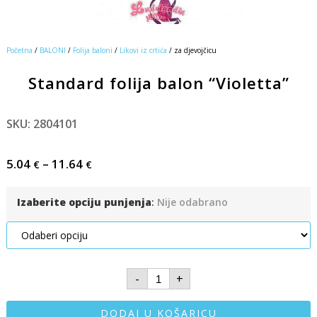
Početna
/
BALONI
/
Folija baloni
/
Likovi iz crtića
/ za djevojčicu
Standard folija balon “Violetta”
SKU: 2804101
5.04
–
11.64
€
€
Izaberite opciju punjenja
:
Nije odabrano
-
+
DODAJ U KOŠARICU