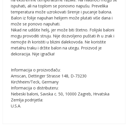
ispuhati, ali na toplom se ponovno napušu. Prevelika
temperatura može uzrokovati širenje i pucanje balona.
Balon iz folije napuhan helijem može plutati više dana i
može se ponovo napuhati.
Nikad ne udišite helij, jer može biti štetno. Folijski baloni
mogu provoditi struju. Nije dozvoljeno puštati ih u zrak i
nemojte ih koristiti u blizini dalekovoda. Ne koristite
metalnu traku i držite balon na utegu. Proizvod je
dekoracija. Nije igračka!
Informacija o proizvođaču:
Amscan, Dettinger Strasse 148, D-73230
Kirchheim/Teck, Germany
Informacija o distributeru:
Nebeski baloni, Savska c. 50, 10000 Zagreb, Hrvatska
Zemlja podrijetla:
U.S.A.