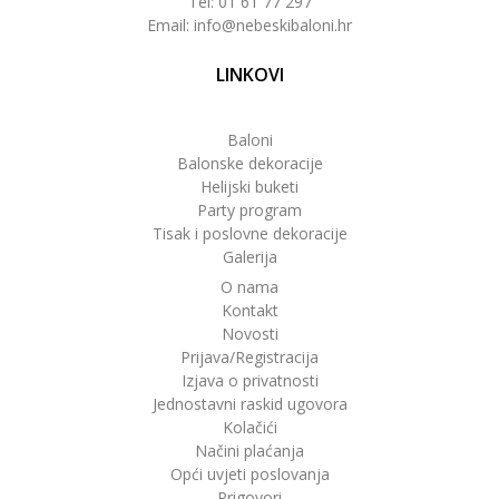
Tel: 01 61 77 297
Email: info@nebeskibaloni.hr
LINKOVI
Baloni
Balonske dekoracije
Helijski buketi
Party program
Tisak i poslovne dekoracije
Galerija
O nama
Kontakt
Novosti
Prijava/Registracija
Izjava o privatnosti
Jednostavni raskid ugovora
Kolačići
Načini plaćanja
Opći uvjeti poslovanja
Prigovori