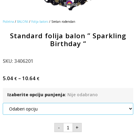
Početna
/
BALONI
/
Folija baloni
/ Sretan rođendan
Standard folija balon ” Sparkling
Birthday “
SKU: 3406201
5.04
–
10.64
€
€
Izaberite opciju punjenja
:
Nije odabrano
-
+