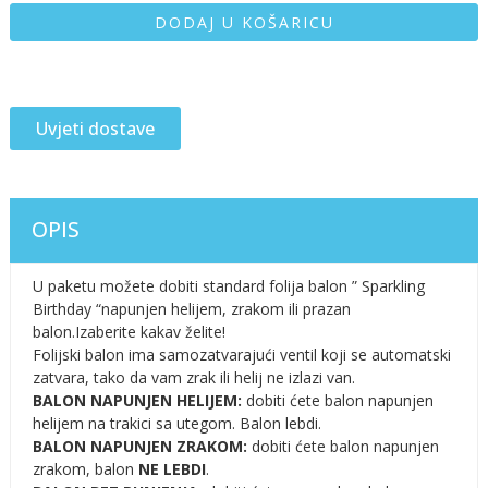
DODAJ U KOŠARICU
Uvjeti dostave
OPIS
U paketu možete dobiti standard folija balon ” Sparkling
Birthday “napunjen helijem, zrakom ili prazan
balon.Izaberite kakav želite!
Folijski balon ima samozatvarajući ventil koji se automatski
zatvara, tako da vam zrak ili helij ne izlazi van.
BALON NAPUNJEN HELIJEM:
dobiti ćete balon napunjen
helijem na trakici sa utegom. Balon lebdi.
BALON NAPUNJEN ZRAKOM:
dobiti ćete balon napunjen
zrakom, balon
NE LEBDI
.