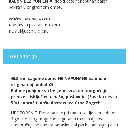
BALON BEZ PUNJENJA:
dobiti ćete nenapuhan balon
pakiran u originalnom omotu.
Veličina balona: 43 cm.
Komada u pakiranju: 1 kom.
PDV uključen u cijenu.
DEKLARACIJA
GLS-om šaljemo samo NE NAPUHANE balone u
originalnoj ambalaži.
Balone punjene sa helijem i zrakom moguće je
preuzeti isključivo u našoj poslovnici (Savska cesta
50) ili naručiti našu dostavu za Grad Zagreb
UPOZORENJE: Proizvod nije prikladan za djecu mlađu od
3 godine zbog mogućnosti gutanja manjih djelova.
Preporučuje se nadzor odraslih. Folijski baloni osjetljivi su