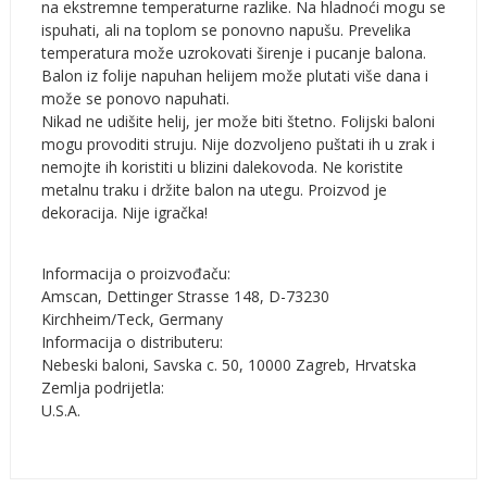
na ekstremne temperaturne razlike. Na hladnoći mogu se
ispuhati, ali na toplom se ponovno napušu. Prevelika
temperatura može uzrokovati širenje i pucanje balona.
Balon iz folije napuhan helijem može plutati više dana i
može se ponovo napuhati.
Nikad ne udišite helij, jer može biti štetno. Folijski baloni
mogu provoditi struju. Nije dozvoljeno puštati ih u zrak i
nemojte ih koristiti u blizini dalekovoda. Ne koristite
metalnu traku i držite balon na utegu. Proizvod je
dekoracija. Nije igračka!
Informacija o proizvođaču:
Amscan, Dettinger Strasse 148, D-73230
Kirchheim/Teck, Germany
Informacija o distributeru:
Nebeski baloni, Savska c. 50, 10000 Zagreb, Hrvatska
Zemlja podrijetla:
U.S.A.