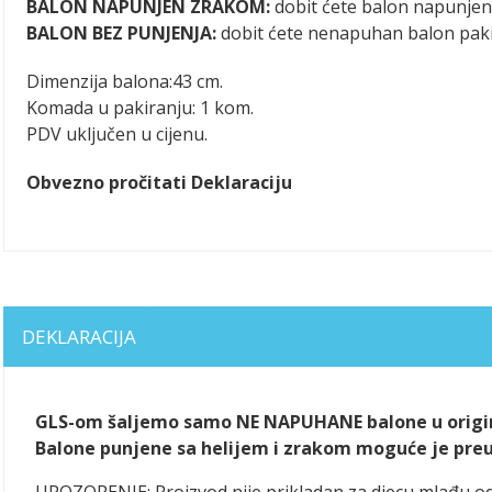
BALON NAPUNJEN ZRAKOM:
dobit ćete balon napunje
BALON BEZ PUNJENJA:
dobit ćete nenapuhan balon pak
Dimenzija balona:43 cm.
Komada u pakiranju: 1 kom.
PDV uključen u cijenu.
Obvezno pročitati Deklaraciju
DEKLARACIJA
GLS-om šaljemo samo NE NAPUHANE balone u origin
Balone punjene sa helijem i zrakom moguće je preuze
UPOZORENJE: Proizvod nije prikladan za djecu mlađu o