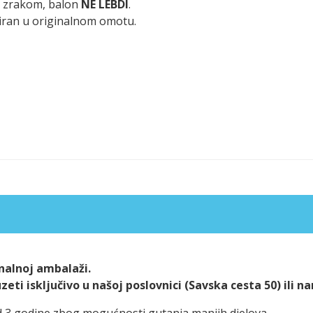
n zrakom, balon
NE LEBDI
.
iran u originalnom omotu.
alnoj ambalaži.
ti isključivo u našoj poslovnici (Savska cesta 50) ili n
d 3 godine zbog mogućnosti gutanja manjih djelova.