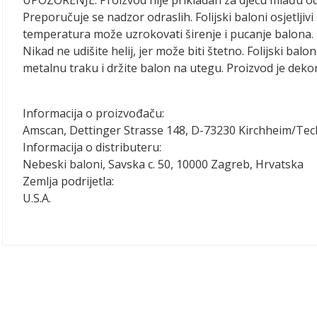
Preporučuje se nadzor odraslih. Folijski baloni osjetlj
temperatura može uzrokovati širenje i pucanje balona. 
Nikad ne udišite helij, jer može biti štetno. Folijski balo
metalnu traku i držite balon na utegu. Proizvod je dekora
Informacija o proizvođaču:
Amscan, Dettinger Strasse 148, D-73230 Kirchheim/Te
Informacija o distributeru:
Nebeski baloni, Savska c. 50, 10000 Zagreb, Hrvatska
Zemlja podrijetla:
U.S.A.