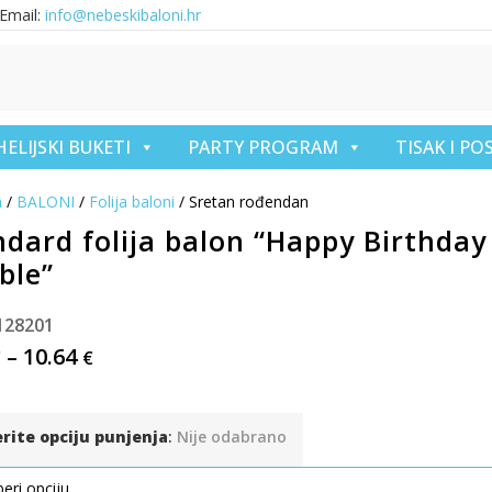
Email:
info@nebeskibaloni.hr
HELIJSKI BUKETI
PARTY PROGRAM
TISAK I P
a
/
BALONI
/
Folija baloni
/ Sretan rođendan
ndard folija balon “Happy Birthday
ble”
128201
–
10.64
€
€
erite opciju punjenja
:
Nije odabrano