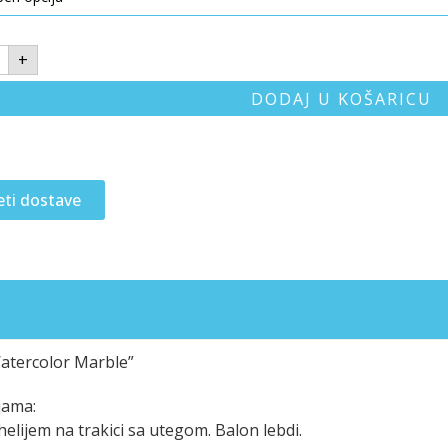
+
DODAJ U KOŠARICU
eti dostave
Watercolor Marble”
jama:
elijem na trakici sa utegom. Balon lebdi.