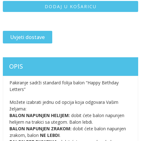
DODAJ U KOŠARICU
Uvjeti dostave
OPIS
Pakiranje sadrži standard folija balon “Happy Birthday
Letters”
Možete izabrati jednu od opcija koja odgovara Vašim
željama:
BALON NAPUNJEN HELIJEM:
dobit ćete balon napunjen
helijem na trakici sa utegom. Balon lebdi.
BALON NAPUNJEN ZRAKOM:
dobit ćete balon napunjen
zrakom, balon
NE LEBDI
.