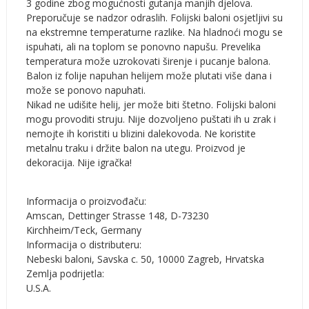
3 godine zbog mogućnosti gutanja manjih djelova.
Preporučuje se nadzor odraslih. Folijski baloni osjetljivi su
na ekstremne temperaturne razlike. Na hladnoći mogu se
ispuhati, ali na toplom se ponovno napušu. Prevelika
temperatura može uzrokovati širenje i pucanje balona.
Balon iz folije napuhan helijem može plutati više dana i
može se ponovo napuhati.
Nikad ne udišite helij, jer može biti štetno. Folijski baloni
mogu provoditi struju. Nije dozvoljeno puštati ih u zrak i
nemojte ih koristiti u blizini dalekovoda. Ne koristite
metalnu traku i držite balon na utegu. Proizvod je
dekoracija. Nije igračka!
Informacija o proizvođaču:
Amscan, Dettinger Strasse 148, D-73230
Kirchheim/Teck, Germany
Informacija o distributeru:
Nebeski baloni, Savska c. 50, 10000 Zagreb, Hrvatska
Zemlja podrijetla:
U.S.A.