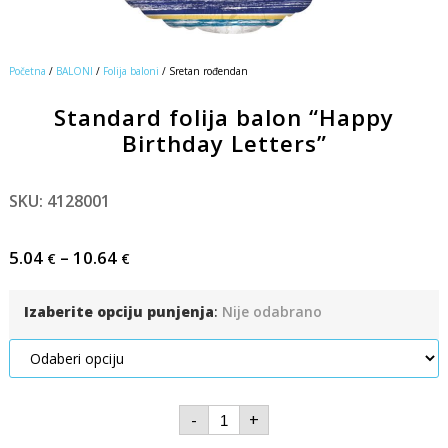
Početna
/
BALONI
/
Folija baloni
/ Sretan rođendan
Standard folija balon “Happy
Birthday Letters”
SKU: 4128001
5.04
–
10.64
€
€
Izaberite opciju punjenja
:
Nije odabrano
-
+