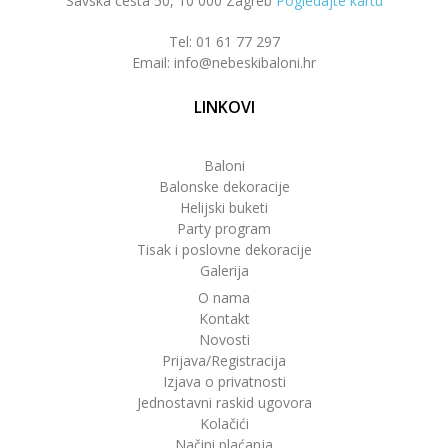
Savska cesta 50, 10 000 Zagreb
Pogledajte kartu
Tel: 01 61 77 297
Email: info@nebeskibaloni.hr
LINKOVI
Baloni
Balonske dekoracije
Helijski buketi
Party program
Tisak i poslovne dekoracije
Galerija
O nama
Kontakt
Novosti
Prijava/Registracija
Izjava o privatnosti
Jednostavni raskid ugovora
Kolačići
Načini plaćanja