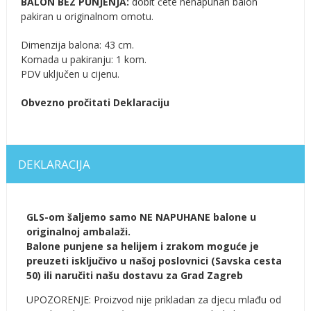
BALON BEZ PUNJENJA:
dobit ćete nenapuhan balon
pakiran u originalnom omotu.
Dimenzija balona: 43 cm.
Komada u pakiranju: 1 kom.
PDV uključen u cijenu.
Obvezno pročitati Deklaraciju
DEKLARACIJA
GLS-om šaljemo samo NE NAPUHANE balone u
originalnoj ambalaži.
Balone punjene sa helijem i zrakom moguće je
preuzeti isključivo u našoj poslovnici (Savska cesta
50) ili naručiti našu dostavu za Grad Zagreb
UPOZORENJE: Proizvod nije prikladan za djecu mlađu od