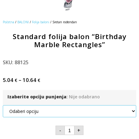
Početna
/
BALONI
/
Folija baloni
/ Sretan rođendan
Standard folija balon “Birthday
Marble Rectangles”
SKU: 88125
5.04
–
10.64
€
€
Izaberite opciju punjenja
:
Nije odabrano
-
+