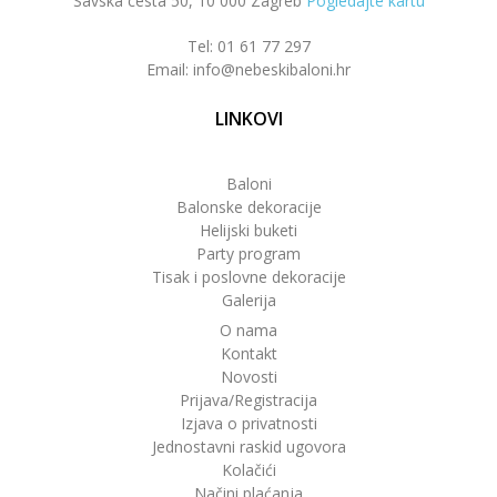
Savska cesta 50, 10 000 Zagreb
Pogledajte kartu
Tel: 01 61 77 297
Email: info@nebeskibaloni.hr
LINKOVI
Baloni
Balonske dekoracije
Helijski buketi
Party program
Tisak i poslovne dekoracije
Galerija
O nama
Kontakt
Novosti
Prijava/Registracija
Izjava o privatnosti
Jednostavni raskid ugovora
Kolačići
Načini plaćanja