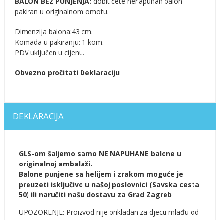
BALON BEZ PUNJENJA:
dobit ćete nenapuhan balon
pakiran u originalnom omotu.
Dimenzija balona:43 cm.
Komada u pakiranju: 1 kom.
PDV uključen u cijenu.
Obvezno pročitati Deklaraciju
DEKLARACIJA
GLS-om šaljemo samo NE NAPUHANE balone u
originalnoj ambalaži.
Balone punjene sa helijem i zrakom moguće je
preuzeti isključivo u našoj poslovnici (Savska cesta
50) ili naručiti našu dostavu za Grad Zagreb
UPOZORENJE: Proizvod nije prikladan za djecu mlađu od