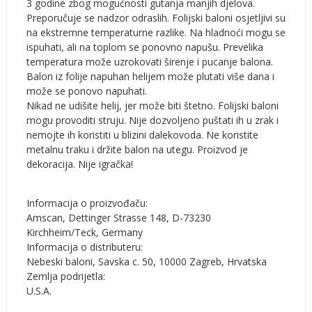
3 godine zbog mogućnosti gutanja manjih djelova.
Preporučuje se nadzor odraslih. Folijski baloni osjetljivi su
na ekstremne temperaturne razlike. Na hladnoći mogu se
ispuhati, ali na toplom se ponovno napušu. Prevelika
temperatura može uzrokovati širenje i pucanje balona.
Balon iz folije napuhan helijem može plutati više dana i
može se ponovo napuhati.
Nikad ne udišite helij, jer može biti štetno. Folijski baloni
mogu provoditi struju. Nije dozvoljeno puštati ih u zrak i
nemojte ih koristiti u blizini dalekovoda. Ne koristite
metalnu traku i držite balon na utegu. Proizvod je
dekoracija. Nije igračka!
Informacija o proizvođaču:
Amscan, Dettinger Strasse 148, D-73230
Kirchheim/Teck, Germany
Informacija o distributeru:
Nebeski baloni, Savska c. 50, 10000 Zagreb, Hrvatska
Zemlja podrijetla:
U.S.A.