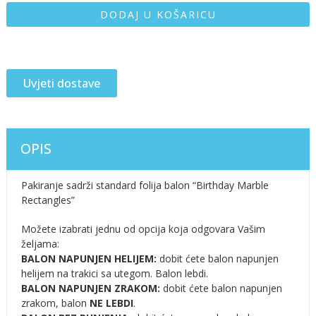
DODAJ U KOŠARICU
Uvjeti dostave
OPIS
Pakiranje sadrži standard folija balon “Birthday Marble
Rectangles”
Možete izabrati jednu od opcija koja odgovara Vašim
željama:
BALON NAPUNJEN HELIJEM:
dobit ćete balon napunjen
helijem na trakici sa utegom. Balon lebdi.
BALON NAPUNJEN ZRAKOM:
dobit ćete balon napunjen
zrakom, balon
NE LEBDI
.