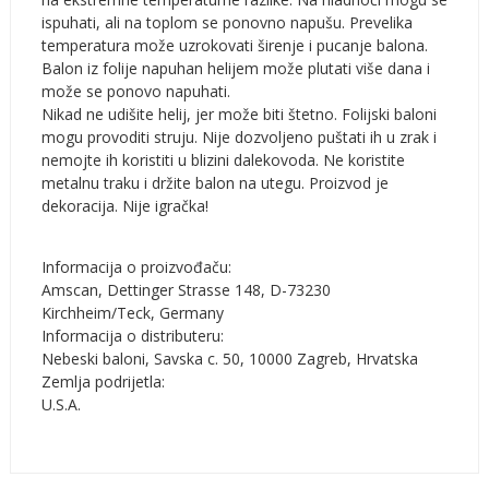
ispuhati, ali na toplom se ponovno napušu. Prevelika
temperatura može uzrokovati širenje i pucanje balona.
Balon iz folije napuhan helijem može plutati više dana i
može se ponovo napuhati.
Nikad ne udišite helij, jer može biti štetno. Folijski baloni
mogu provoditi struju. Nije dozvoljeno puštati ih u zrak i
nemojte ih koristiti u blizini dalekovoda. Ne koristite
metalnu traku i držite balon na utegu. Proizvod je
dekoracija. Nije igračka!
Informacija o proizvođaču:
Amscan, Dettinger Strasse 148, D-73230
Kirchheim/Teck, Germany
Informacija o distributeru:
Nebeski baloni, Savska c. 50, 10000 Zagreb, Hrvatska
Zemlja podrijetla:
U.S.A.