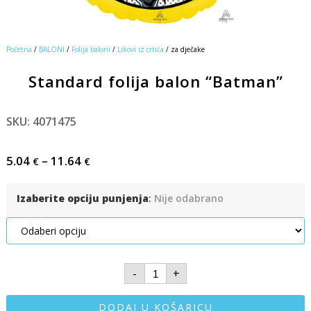
Početna
/
BALONI
/
Folija baloni
/
Likovi iz crtića
/ za dječake
Standard folija balon “Batman”
SKU: 4071475
5.04
–
11.64
€
€
Izaberite opciju punjenja
:
Nije odabrano
-
+
DODAJ U KOŠARICU