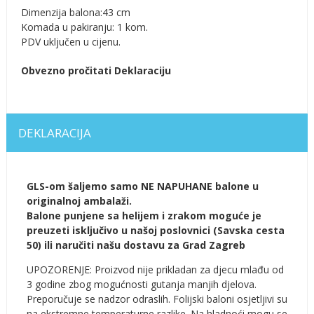
Dimenzija balona:43 cm
Komada u pakiranju: 1 kom.
PDV uključen u cijenu.
Obvezno pročitati Deklaraciju
DEKLARACIJA
GLS-om šaljemo samo NE NAPUHANE balone u
originalnoj ambalaži.
Balone punjene sa helijem i zrakom moguće je
preuzeti isključivo u našoj poslovnici (Savska cesta
50) ili naručiti našu dostavu za Grad Zagreb
UPOZORENJE: Proizvod nije prikladan za djecu mlađu od
3 godine zbog mogućnosti gutanja manjih djelova.
Preporučuje se nadzor odraslih. Folijski baloni osjetljivi su
na ekstremne temperaturne razlike. Na hladnoći mogu se