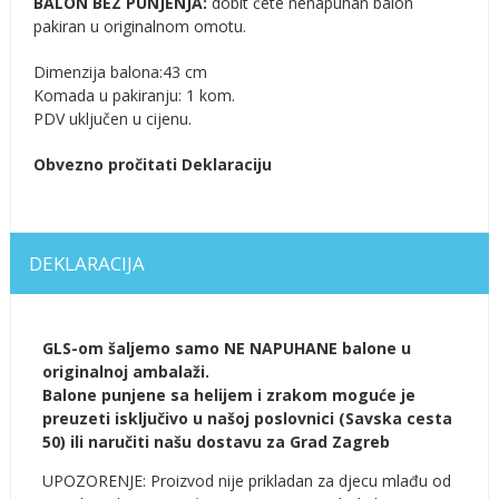
BALON BEZ PUNJENJA:
dobit ćete nenapuhan balon
pakiran u originalnom omotu.
Dimenzija balona:43 cm
Komada u pakiranju: 1 kom.
PDV uključen u cijenu.
Obvezno pročitati Deklaraciju
DEKLARACIJA
GLS-om šaljemo samo NE NAPUHANE balone u
originalnoj ambalaži.
Balone punjene sa helijem i zrakom moguće je
preuzeti isključivo u našoj poslovnici (Savska cesta
50) ili naručiti našu dostavu za Grad Zagreb
UPOZORENJE: Proizvod nije prikladan za djecu mlađu od