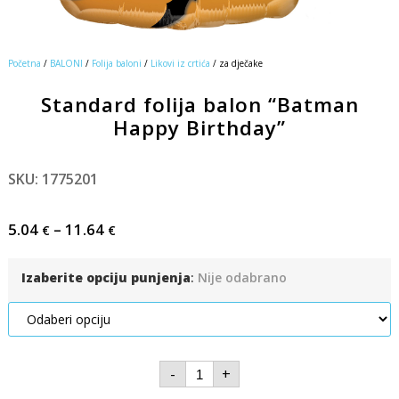
Početna
/
BALONI
/
Folija baloni
/
Likovi iz crtića
/ za dječake
Standard folija balon “Batman
Happy Birthday”
SKU: 1775201
5.04
–
11.64
€
€
Izaberite opciju punjenja
:
Nije odabrano
-
+