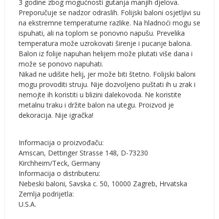
3 godine zbog mogućnosti gutanja manjih djelova.
Preporučuje se nadzor odraslih. Folijski baloni osjetljivi su
na ekstremne temperaturne razlike. Na hladnoći mogu se
ispuhati, ali na toplom se ponovno napušu. Prevelika
temperatura može uzrokovati širenje i pucanje balona.
Balon iz folije napuhan helijem može plutati više dana i
može se ponovo napuhati.
Nikad ne udišite helij, jer može biti štetno. Folijski baloni
mogu provoditi struju. Nije dozvoljeno puštati ih u zrak i
nemojte ih koristiti u blizini dalekovoda. Ne koristite
metalnu traku i držite balon na utegu. Proizvod je
dekoracija. Nije igračka!
Informacija o proizvođaču:
Amscan, Dettinger Strasse 148, D-73230
Kirchheim/Teck, Germany
Informacija o distributeru:
Nebeski baloni, Savska c. 50, 10000 Zagreb, Hrvatska
Zemlja podrijetla:
U.S.A.