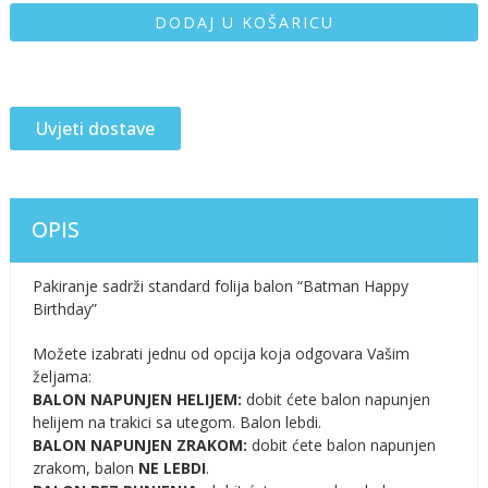
DODAJ U KOŠARICU
Uvjeti dostave
OPIS
Pakiranje sadrži standard folija balon “Batman Happy
Birthday”
Možete izabrati jednu od opcija koja odgovara Vašim
željama:
BALON NAPUNJEN HELIJEM:
dobit ćete balon napunjen
helijem na trakici sa utegom. Balon lebdi.
BALON NAPUNJEN ZRAKOM:
dobit ćete balon napunjen
zrakom, balon
NE LEBDI
.