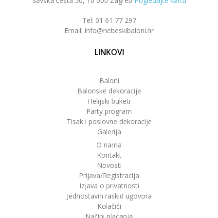
Savska cesta 50, 10 000 Zagreb
Pogledajte kartu
Tel: 01 61 77 297
Email: info@nebeskibaloni.hr
LINKOVI
Baloni
Balonske dekoracije
Helijski buketi
Party program
Tisak i poslovne dekoracije
Galerija
O nama
Kontakt
Novosti
Prijava/Registracija
Izjava o privatnosti
Jednostavni raskid ugovora
Kolačići
Načini plaćanja