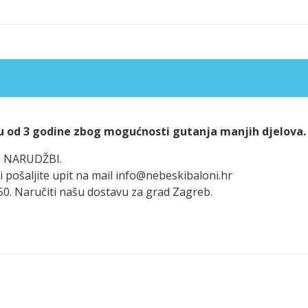
u od 3 godine zbog mogućnosti gutanja manjih djelova.
po NARUDŽBI.
i pošaljite upit na mail info@nebeskibaloni.hr
50. Naručiti našu dostavu za grad Zagreb.