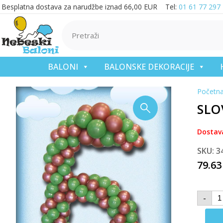
Besplatna dostava za narudžbe iznad 66,00 EUR Tel:
01 61 77 297
BALONI
BALONSKE DEKORACIJE
Početn
SLO
Dostav
SKU: 3
79.6
-