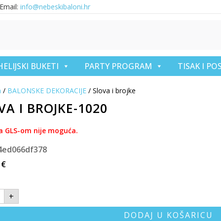
Email:
info@nebeskibaloni.hr
HELIJSKI BUKETI
PARTY PROGRAM
TISAK I P
a
/
BALONSKE DEKORACIJE
/ Slova i brojke
VA I BROJKE-1020
a GLS-om nije moguća.
4ed066df378
3
€
+
DODAJ U KOŠARICU