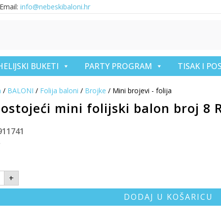
Email:
info@nebeskibaloni.hr
HELIJSKI BUKETI
PARTY PROGRAM
TISAK I P
a
/
BALONI
/
Folija baloni
/
Brojke
/ Mini brojevi - folija
stojeći mini folijski balon broj 8 
911741
€
+
DODAJ U KOŠARICU