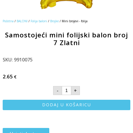
Početna
/
BALONI
/
Folija baloni
/
Brojke
/ Mini brojevi - folija
Samostojeći mini folijski balon broj
7 Zlatni
SKU: 9910075
2.65
€
-
+
DODAJ U KOŠARICU