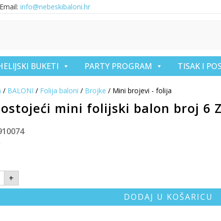
Email:
info@nebeskibaloni.hr
HELIJSKI BUKETI
PARTY PROGRAM
TISAK I P
a
/
BALONI
/
Folija baloni
/
Brojke
/ Mini brojevi - folija
stojeći mini folijski balon broj 6 
910074
€
+
DODAJ U KOŠARICU