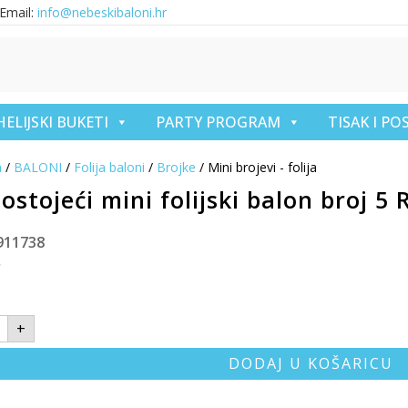
Email:
info@nebeskibaloni.hr
HELIJSKI BUKETI
PARTY PROGRAM
TISAK I P
a
/
BALONI
/
Folija baloni
/
Brojke
/ Mini brojevi - folija
stojeći mini folijski balon broj 5 
911738
€
+
DODAJ U KOŠARICU