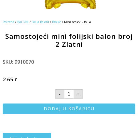
Početna
/
BALONI
/
Folija baloni
/
Brojke
/ Mini brojevi - folija
Samostojeći mini folijski balon broj
2 Zlatni
SKU: 9910070
2.65
€
-
+
DODAJ U KOŠARICU