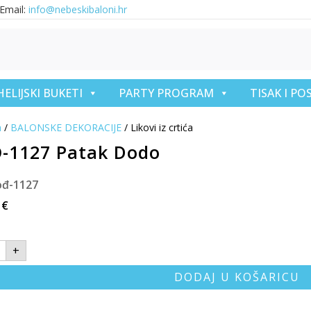
Email:
info@nebeskibaloni.hr
HELIJSKI BUKETI
PARTY PROGRAM
TISAK I P
a
/
BALONSKE DEKORACIJE
/ Likovi iz crtića
-1127 Patak Dodo
ođ-1127
0
€
+
DODAJ U KOŠARICU