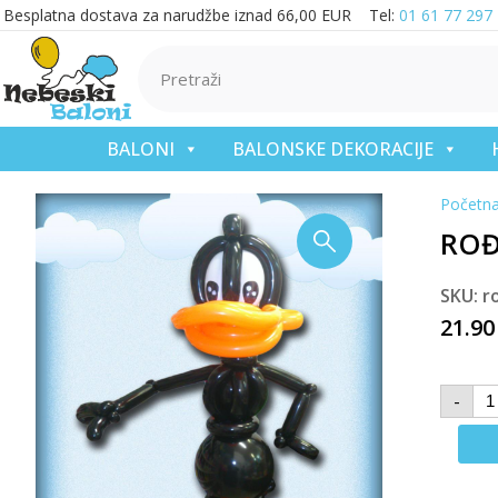
Besplatna dostava za narudžbe iznad 66,00 EUR Tel:
01 61 77 297
BALONI
BALONSKE DEKORACIJE
Početn
ROĐ
SKU: r
21.9
-