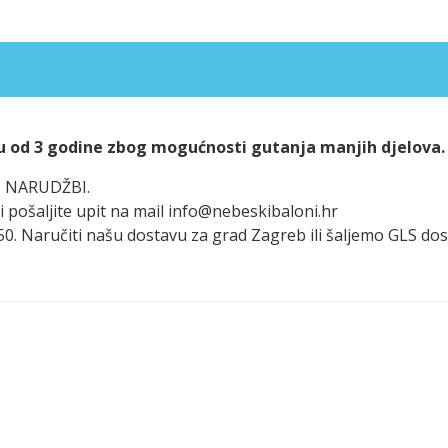
u od 3 godine zbog mogućnosti gutanja manjih djelova.
po NARUDŽBI.
i pošaljite upit na mail info@nebeskibaloni.hr
 50. Naručiti našu dostavu za grad Zagreb ili šaljemo GLS d