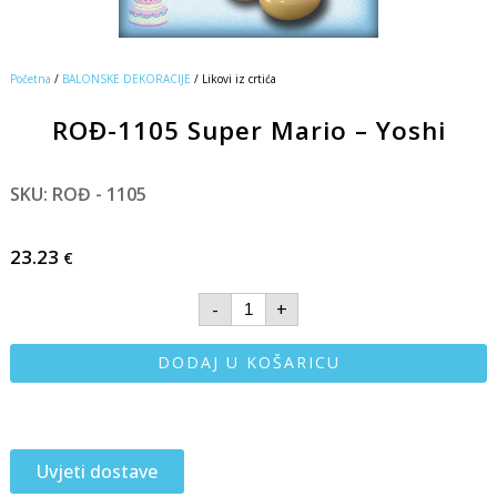
Početna
/
BALONSKE DEKORACIJE
/ Likovi iz crtića
ROĐ-1105 Super Mario – Yoshi
SKU: ROĐ - 1105
23.23
€
-
+
DODAJ U KOŠARICU
Uvjeti dostave