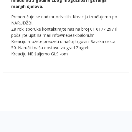
mlađu od 3 godine zbog mogućnosti gutanja
manjih djelova.
Preporučuje se nadzor odraslih. Kreaciju izrađujemo po
NARUDŽBI.
Za rok isporuke kontaktirajte nas na broj 01 6177 297 ili
pošaljite upit na mail info@nebeskibaloni.hr
Kreaciju možete preuzeti u našoj trgovini Savska cesta
50. Naručiti našu dostavu za grad Zagreb.
Kreaciju NE šaljemo GLS -om.