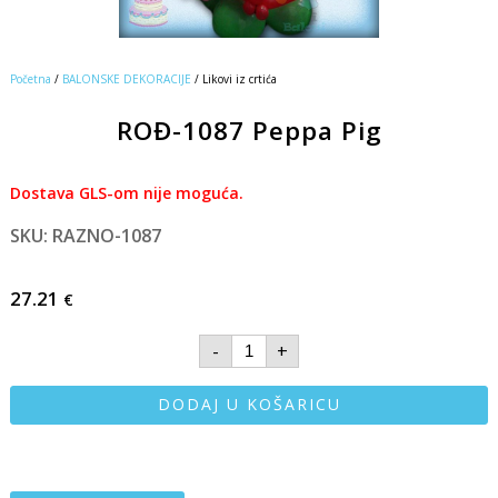
Početna
/
BALONSKE DEKORACIJE
/ Likovi iz crtića
ROĐ-1087 Peppa Pig
Dostava GLS-om nije moguća.
SKU: RAZNO-1087
27.21
€
-
+
DODAJ U KOŠARICU