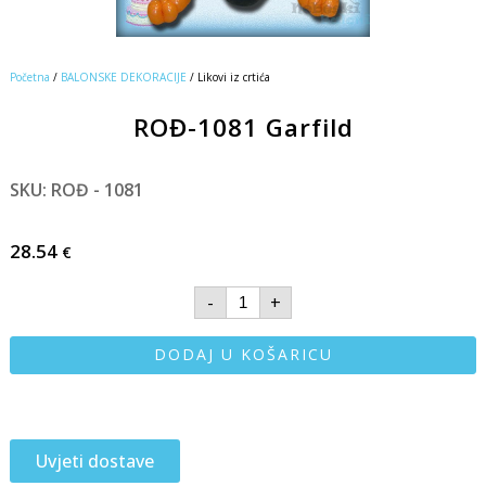
Početna
/
BALONSKE DEKORACIJE
/ Likovi iz crtića
ROĐ-1081 Garfild
SKU: ROĐ - 1081
28.54
€
-
+
DODAJ U KOŠARICU
Uvjeti dostave