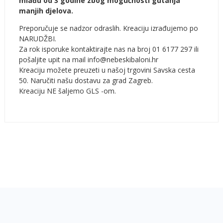
mlađu od 3 godine zbog mogućnosti gutanja
manjih djelova.
Preporučuje se nadzor odraslih. Kreaciju izrađujemo po
NARUDŽBI.
Za rok isporuke kontaktirajte nas na broj 01 6177 297 ili
pošaljite upit na mail info@nebeskibaloni.hr
Kreaciju možete preuzeti u našoj trgovini Savska cesta
50. Naručiti našu dostavu za grad Zagreb.
Kreaciju NE šaljemo GLS -om.