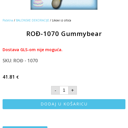
Početna
/
BALONSKE DEKORACIJE
/ Likovi iz crtića
ROĐ-1070 Gummybear
Dostava GLS-om nije moguća.
SKU: ROĐ - 1070
41.81
€
-
+
DODAJ U KOŠARICU