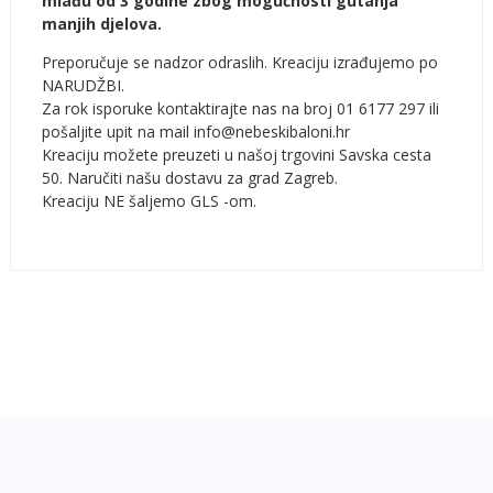
mlađu od 3 godine zbog mogućnosti gutanja
manjih djelova.
Preporučuje se nadzor odraslih. Kreaciju izrađujemo po
NARUDŽBI.
Za rok isporuke kontaktirajte nas na broj 01 6177 297 ili
pošaljite upit na mail info@nebeskibaloni.hr
Kreaciju možete preuzeti u našoj trgovini Savska cesta
50. Naručiti našu dostavu za grad Zagreb.
Kreaciju NE šaljemo GLS -om.