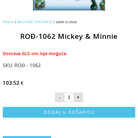
Početna
/
BALONSKE DEKORACIJE
/ Likovi iz crtića
ROĐ-1062 Mickey & Minnie
Dostava GLS-om nije moguća.
SKU: ROĐ - 1062
103.52
€
-
+
DODAJ U KOŠARICU