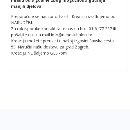
mlađu od 3 godine zbog mogućnosti gutanja
manjih djelova.
Preporučuje se nadzor odraslih. Kreaciju izrađujemo po
NARUDŽBI.
Za rok isporuke kontaktirajte nas na broj 01 6177 297 ili
pošaljite upit na mail info@nebeskibaloni.hr
Kreaciju možete preuzeti u našoj trgovini Savska cesta
50. Naručiti našu dostavu za grad Zagreb.
Kreaciju NE šaljemo GLS -om.