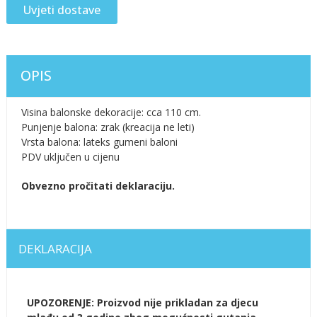
Uvjeti dostave
OPIS
Visina balonske dekoracije: cca 110 cm.
Punjenje balona: zrak (kreacija ne leti)
Vrsta balona: lateks gumeni baloni
PDV uključen u cijenu
Obvezno pročitati deklaraciju.
DEKLARACIJA
UPOZORENJE: Proizvod nije prikladan za djecu