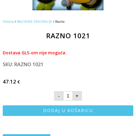
Početna
/
BALONSKE DEKORACIJE
/ Razno
RAZNO 1021
Dostava GLS-om nije moguća.
SKU: RAZNO 1021
47.12
€
-
+
DODAJ U KOŠARICU