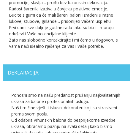
promocije, slavlja… prođu bez balonskih dekoracija.
Radost šarenila izaziva u čovjeku pozitivne emocije.
Budite sigurni da će mali šareni baloni izrađeni u razne
lukove, stupove, girlande… pridonijeti Vašem uspjehu.
Prvi dan i sve daljnje godine rada jako su bitni i moraju
oduševiti Vaše potencijalne klijente.
Zato nas slobodno kontaktirajte i mi ćemo u dogovoru s
Vama naći idealno rješenje za Vas i Vaše potrebe.
DEKLARACIJA
Ponosni smo na našu predanost pružanju najkvalitetnijih
ukrasa za balone i profesionalnih usluga.
Naš tim čine vješti i iskusni dekorateri koji su strastveni
prema svom poslu.
Od odabira vrhunskih balona do besprijekorne izvedbe
ukrasa, obraćamo pažnju na svaki detalj kako bismo
osigurali da vaša zabava nadmaši očekivanja.