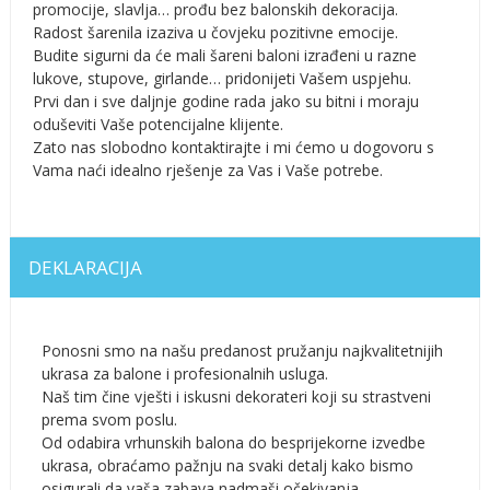
promocije, slavlja… prođu bez balonskih dekoracija.
Radost šarenila izaziva u čovjeku pozitivne emocije.
Budite sigurni da će mali šareni baloni izrađeni u razne
lukove, stupove, girlande… pridonijeti Vašem uspjehu.
Prvi dan i sve daljnje godine rada jako su bitni i moraju
oduševiti Vaše potencijalne klijente.
Zato nas slobodno kontaktirajte i mi ćemo u dogovoru s
Vama naći idealno rješenje za Vas i Vaše potrebe.
DEKLARACIJA
Ponosni smo na našu predanost pružanju najkvalitetnijih
ukrasa za balone i profesionalnih usluga.
Naš tim čine vješti i iskusni dekorateri koji su strastveni
prema svom poslu.
Od odabira vrhunskih balona do besprijekorne izvedbe
ukrasa, obraćamo pažnju na svaki detalj kako bismo
osigurali da vaša zabava nadmaši očekivanja.