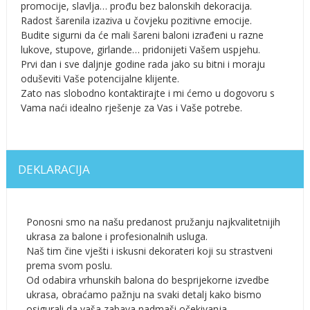
promocije, slavlja… prođu bez balonskih dekoracija.
Radost šarenila izaziva u čovjeku pozitivne emocije.
Budite sigurni da će mali šareni baloni izrađeni u razne
lukove, stupove, girlande… pridonijeti Vašem uspjehu.
Prvi dan i sve daljnje godine rada jako su bitni i moraju
oduševiti Vaše potencijalne klijente.
Zato nas slobodno kontaktirajte i mi ćemo u dogovoru s
Vama naći idealno rješenje za Vas i Vaše potrebe.
DEKLARACIJA
Ponosni smo na našu predanost pružanju najkvalitetnijih
ukrasa za balone i profesionalnih usluga.
Naš tim čine vješti i iskusni dekorateri koji su strastveni
prema svom poslu.
Od odabira vrhunskih balona do besprijekorne izvedbe
ukrasa, obraćamo pažnju na svaki detalj kako bismo
osigurali da vaša zabava nadmaši očekivanja.