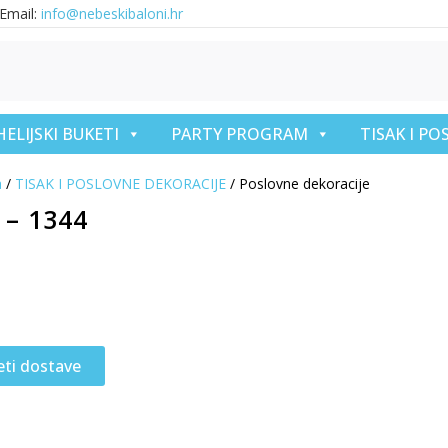
Email:
info@nebeskibaloni.hr
HELIJSKI BUKETI
PARTY PROGRAM
TISAK I P
a
/
TISAK I POSLOVNE DEKORACIJE
/ Poslovne dekoracije
 – 1344
eti dostave