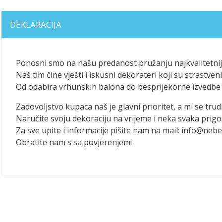
DEKLARACIJA
Ponosni smo na našu predanost pružanju najkvalitetniji
Naš tim čine vješti i iskusni dekorateri koji su strastv
Od odabira vrhunskih balona do besprijekorne izvedbe 
Zadovoljstvo kupaca naš je glavni prioritet, a mi se trudi
Naručite svoju dekoraciju na vrijeme i neka svaka pri
Za sve upite i informacije pišite nam na mail: info@nebe
Obratite nam s sa povjerenjem!