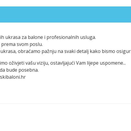
h ukrasa za balone i profesionalnih usluga.
eni prema svom poslu.
ukrasa, obraćamo pažnju na svaki detalj kako bismo osigura
mo oživjeti vašu viziju, ostavljajući Vam lijepe uspomene...
goda bude posebna.
skibaloni.hr