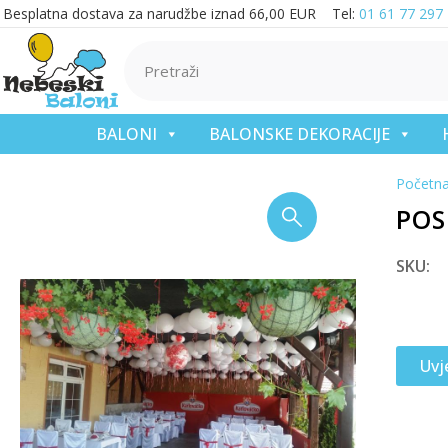
Besplatna dostava za narudžbe iznad 66,00 EUR Tel:
01 61 77 297
BALONI
BALONSKE DEKORACIJE
Početn
POS
SKU:
Uvj