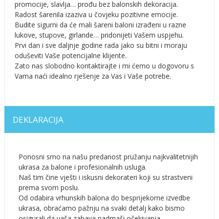
promocije, slavlja… prođu bez balonskih dekoracija.
Radost šarenila izaziva u čovjeku pozitivne emocije.
Budite sigurni da će mali šareni baloni izrađeni u razne
lukove, stupove, girlande… pridonijeti Vašem uspjehu.
Prvi dan i sve daljnje godine rada jako su bitni i moraju
oduševiti Vaše potencijalne klijente.
Zato nas slobodno kontaktirajte i mi ćemo u dogovoru s
Vama naći idealno rješenje za Vas i Vaše potrebe.
DEKLARACIJA
Ponosni smo na našu predanost pružanju najkvalitetnijih
ukrasa za balone i profesionalnih usluga.
Naš tim čine vješti i iskusni dekorateri koji su strastveni
prema svom poslu.
Od odabira vrhunskih balona do besprijekorne izvedbe
ukrasa, obraćamo pažnju na svaki detalj kako bismo
osigurali da vaša zabava nadmaši očekivanja.