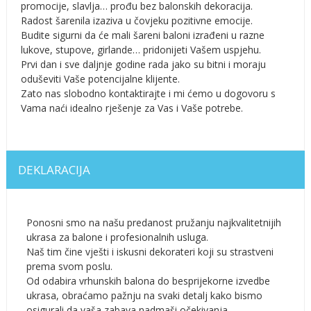
promocije, slavlja… prođu bez balonskih dekoracija.
Radost šarenila izaziva u čovjeku pozitivne emocije.
Budite sigurni da će mali šareni baloni izrađeni u razne
lukove, stupove, girlande… pridonijeti Vašem uspjehu.
Prvi dan i sve daljnje godine rada jako su bitni i moraju
oduševiti Vaše potencijalne klijente.
Zato nas slobodno kontaktirajte i mi ćemo u dogovoru s
Vama naći idealno rješenje za Vas i Vaše potrebe.
DEKLARACIJA
Ponosni smo na našu predanost pružanju najkvalitetnijih
ukrasa za balone i profesionalnih usluga.
Naš tim čine vješti i iskusni dekorateri koji su strastveni
prema svom poslu.
Od odabira vrhunskih balona do besprijekorne izvedbe
ukrasa, obraćamo pažnju na svaki detalj kako bismo
osigurali da vaša zabava nadmaši očekivanja.