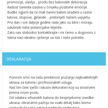
promocije, slavlja… prođu bez balonskih dekoracija.
Radost šarenila izaziva u čovjeku pozitivne emocije.
Budite sigurni da će mali šareni baloni izrađeni u razne
lukove, stupove, girlande… pridonijeti Vašem uspjehu.
Prvi dan i sve daljnje godine rada jako su bitni i moraju
oduševiti Vaše potencijalne klijente.
Zato nas slobodno kontaktirajte i mi ćemo u dogovoru s
Vama naći idealno rješenje za Vas i Vaše potrebe.
DEKLARACIJA
Ponosni smo na našu predanost pružanju najkvalitetnijih
ukrasa za balone i profesionalnih usluga.
Naš tim čine vješti i iskusni dekorateri koji su strastveni
prema svom poslu.
Od odabira vrhunskih balona do besprijekorne izvedbe
ukrasa, obraćamo pažnju na svaki detalj kako bismo
osigurali da vaša zabava nadmaši očekivanja.