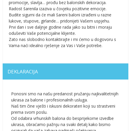
promocije, slavlja… prođu bez balonskih dekoracija.
Radost šarenila izaziva u čovjeku pozitivne emocije.
Budite sigurni da će mali šareni baloni izrađeni u razne
lukove, stupove, girlande… pridonijeti Vašem uspjehu.
Prvi dan i sve daljnje godine rada jako su bitni i moraju
oduševiti Vaše potencijalne klijente.
Zato nas slobodno kontaktirajte i mi ćemo u dogovoru s
Vama naći idealno rješenje za Vas i Vaše potrebe.
DEKLARACIJA
Ponosni smo na našu predanost pružanju najkvalitetnijih
ukrasa za balone i profesionalnih usluga.
Naš tim čine vješti i iskusni dekorateri koji su strastveni
prema svom poslu.
Od odabira vrhunskih balona do besprijekorne izvedbe
ukrasa, obraćamo pažnju na svaki detalj kako bismo
osigurali da vaša zabava nadmaši očekivanja.