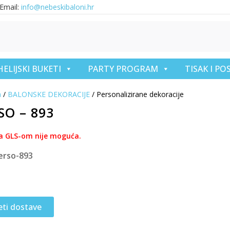
Email:
info@nebeskibaloni.hr
HELIJSKI BUKETI
PARTY PROGRAM
TISAK I P
a
/
BALONSKE DEKORACIJE
/ Personalizirane dekoracije
SO – 893
a GLS-om nije moguća.
erso-893
eti dostave