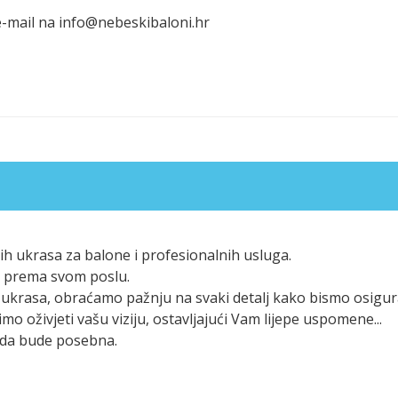
 e-mail na info@nebeskibaloni.hr
h ukrasa za balone i profesionalnih usluga.
eni prema svom poslu.
ukrasa, obraćamo pažnju na svaki detalj kako bismo osigura
mo oživjeti vašu viziju, ostavljajući Vam lijepe uspomene...
goda bude posebna.