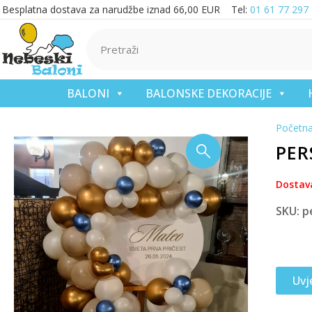
Besplatna dostava za narudžbe iznad 66,00 EUR Tel:
01 61 77 297
BALONI
BALONSKE DEKORACIJE
Početn
PER
Dostav
SKU: p
Uvj