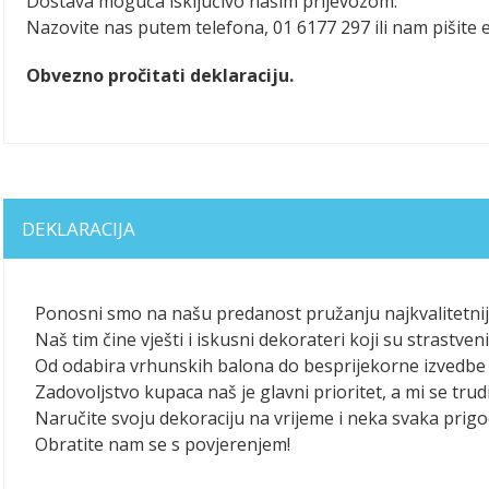
Dostava moguća isključivo našim prijevozom.
Nazovite nas putem telefona, 01 6177 297 ili nam pišite
Obvezno pročitati deklaraciju.
DEKLARACIJA
Ponosni smo na našu predanost pružanju najkvalitetniji
Naš tim čine vješti i iskusni dekorateri koji su strastv
Od odabira vrhunskih balona do besprijekorne izvedbe 
Zadovoljstvo kupaca naš je glavni prioritet, a mi se trudi
Naručite svoju dekoraciju na vrijeme i neka svaka pri
Obratite nam se s povjerenjem!