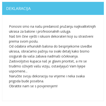
DEKLARACIJA
Ponosni smo na našu predanost pružanju najkvalitetnijih
ukrasa za balone i profesionalnih usluga.
Naš tim čine vješti i iskusni dekorateri koji su strastveni
prema svom poslu.
Od odabira vrhunskih balona do besprijekorne izvedbe
ukrasa, obraćamo pažnju na svaki detalj kako bismo
osigurali da vaša zabava nadmaši očekivanja.
Zadovoljstvo kupaca naš je glavni prioritet, a mi se
trudimo oživjeti vašu viziju, ostavljajući Vam lijepe
uspomene...
Naručite svoju dekoraciju na vrijeme i neka svaka
prigoda bude posebna.
Obratite nam se s povjerenjem!