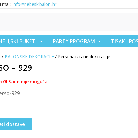
Email:
info@nebeskibaloni.hr
HELIJSKI BUKETI
PARTY PROGRAM
TISAK I P
a
/
BALONSKE DEKORACIJE
/ Personalizirane dekoracije
SO – 929
a GLS-om nije moguća.
erso-929
eti dostave