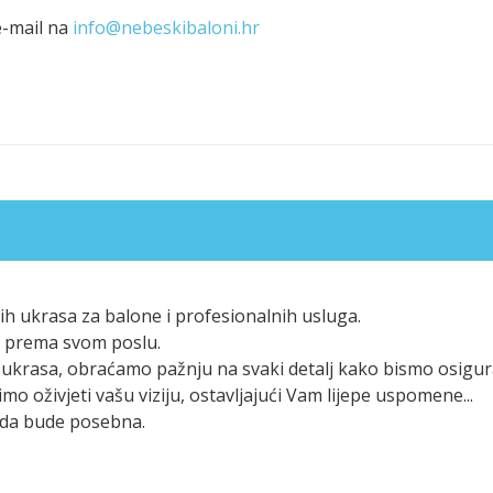
e-mail na
info@nebeskibaloni.hr
h ukrasa za balone i profesionalnih usluga.
eni prema svom poslu.
ukrasa, obraćamo pažnju na svaki detalj kako bismo osigura
mo oživjeti vašu viziju, ostavljajući Vam lijepe uspomene...
goda bude posebna.