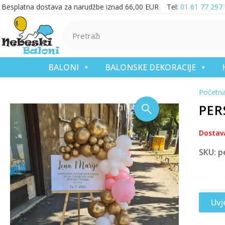
Besplatna dostava za narudžbe iznad 66,00 EUR Tel:
01 61 77 297
BALONI
BALONSKE DEKORACIJE
Početn
PER
Dostav
SKU: p
Uvj