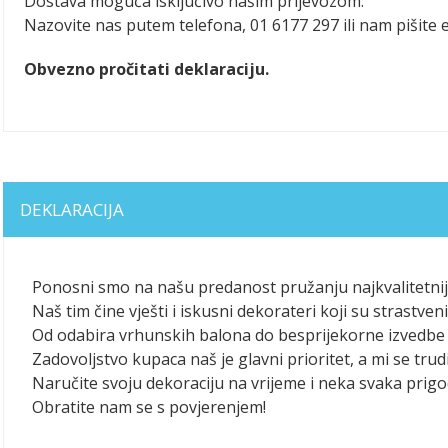
Dostava moguća isključivo našim prijevozom.
Nazovite nas putem telefona, 01 6177 297 ili nam pišite 
Obvezno pročitati deklaraciju.
DEKLARACIJA
Ponosni smo na našu predanost pružanju najkvalitetniji
Naš tim čine vješti i iskusni dekorateri koji su strastv
Od odabira vrhunskih balona do besprijekorne izvedbe 
Zadovoljstvo kupaca naš je glavni prioritet, a mi se trudi
Naručite svoju dekoraciju na vrijeme i neka svaka pri
Obratite nam se s povjerenjem!