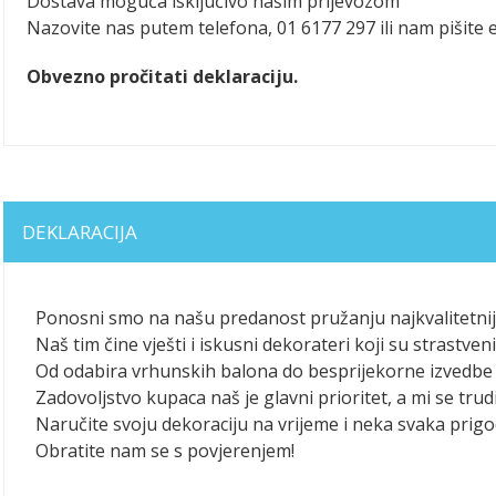
Dostava moguća isključivo našim prijevozom
Nazovite nas putem telefona, 01 6177 297 ili nam pišite
Obvezno pročitati deklaraciju.
DEKLARACIJA
Ponosni smo na našu predanost pružanju najkvalitetniji
Naš tim čine vješti i iskusni dekorateri koji su strastv
Od odabira vrhunskih balona do besprijekorne izvedbe 
Zadovoljstvo kupaca naš je glavni prioritet, a mi se trudi
Naručite svoju dekoraciju na vrijeme i neka svaka pri
Obratite nam se s povjerenjem!