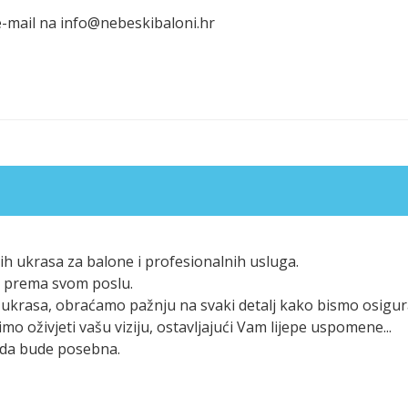
 e-mail na info@nebeskibaloni.hr
h ukrasa za balone i profesionalnih usluga.
eni prema svom poslu.
ukrasa, obraćamo pažnju na svaki detalj kako bismo osigura
mo oživjeti vašu viziju, ostavljajući Vam lijepe uspomene...
goda bude posebna.