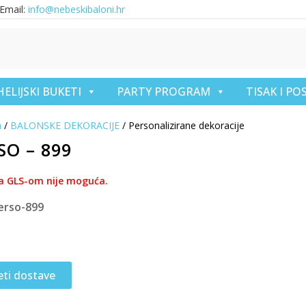
Email:
info@nebeskibaloni.hr
HELIJSKI BUKETI
PARTY PROGRAM
TISAK I P
a
/
BALONSKE DEKORACIJE
/ Personalizirane dekoracije
SO – 899
a GLS-om nije moguća.
erso-899
eti dostave