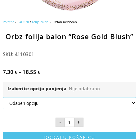
Početna
/
BALONI
/
Folija baloni
/ Sretan rođendan
Orbz folija balon “Rose Gold Blush”
SKU: 4110301
7.30
–
18.55
€
€
Izaberite opciju punjenja
:
Nije odabrano
-
+
DODAJ U KOŠARICU