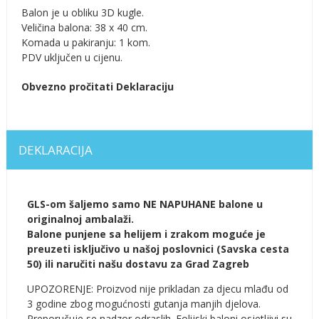
Balon je u obliku 3D kugle.
Veličina balona: 38 x 40 cm.
Komada u pakiranju: 1 kom.
PDV uključen u cijenu.
Obvezno pročitati Deklaraciju
DEKLARACIJA
GLS-om šaljemo samo NE NAPUHANE balone u
originalnoj ambalaži.
Balone punjene sa helijem i zrakom moguće je
preuzeti isključivo u našoj poslovnici (Savska cesta
50) ili naručiti našu dostavu za Grad Zagreb
UPOZORENJE: Proizvod nije prikladan za djecu mlađu od
3 godine zbog mogućnosti gutanja manjih djelova.
Preporučuje se nadzor odraslih. Folijski baloni osjetljivi su