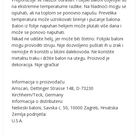
na ekstremne temperaturne razlike. Na hladnoći mogu se
ispuhati, ali na toplom se ponovno napušu. Prevelika
temperatura može uzrokovati širenje i pucanje balona.
Balon iz folije napuhan helijem može plutati više dana i
može se ponovo napuhati.
Nikad ne udišite helij, jer može biti štetno. Folijski baloni
mogu provoditi struju. Nije dozvoljeno puštati ih u zrak i
nemojte ih koristiti u blizini dalekovoda. Ne koristite
metalnu traku i držite balon na utegu. Proizvod je
dekoracija. Nije igračka!
Informacija o proizvođaču:
Amscan, Dettinger Strasse 148, D-73230
Kirchheim/Teck, Germany
Informacija o distributeru:
Nebeski baloni, Savska c. 50, 10000 Zagreb, Hrvatska
Zemlja podrijetla:
U.S.A.