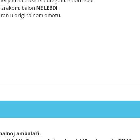
elijem na trakici sa utegom. Balon lebdi.
n zrakom, balon
NE LEBDI
.
iran u originalnom omotu.
alnoj ambalaži.