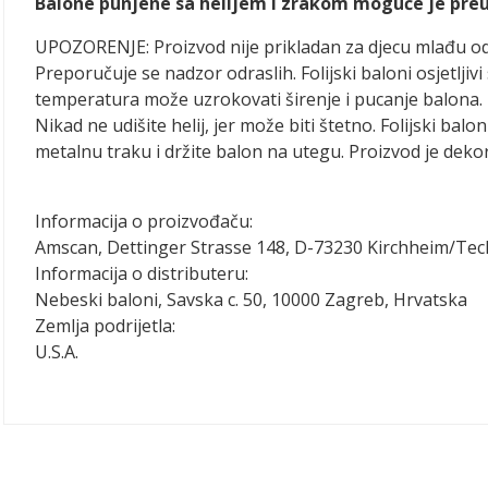
Balone punjene sa helijem i zrakom moguće je preuze
UPOZORENJE: Proizvod nije prikladan za djecu mlađu o
Preporučuje se nadzor odraslih. Folijski baloni osjetlj
temperatura može uzrokovati širenje i pucanje balona. 
Nikad ne udišite helij, jer može biti štetno. Folijski balo
metalnu traku i držite balon na utegu. Proizvod je dekora
Informacija o proizvođaču:
Amscan, Dettinger Strasse 148, D-73230 Kirchheim/Te
Informacija o distributeru:
Nebeski baloni, Savska c. 50, 10000 Zagreb, Hrvatska
Zemlja podrijetla:
U.S.A.