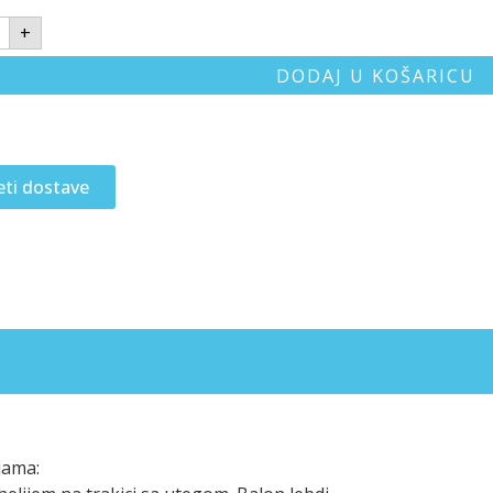
+
DODAJ U KOŠARICU
eti dostave
jama: