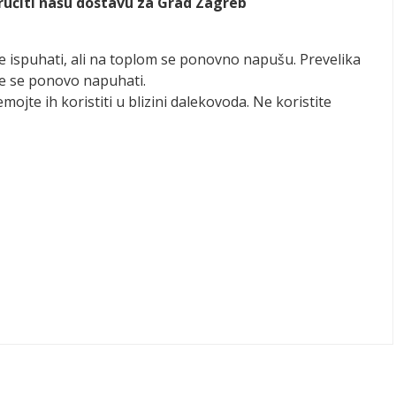
aručiti našu dostavu za Grad Zagreb
se ispuhati, ali na toplom se ponovno napušu. Prevelika
že se ponovo napuhati.
emojte ih koristiti u blizini dalekovoda. Ne koristite