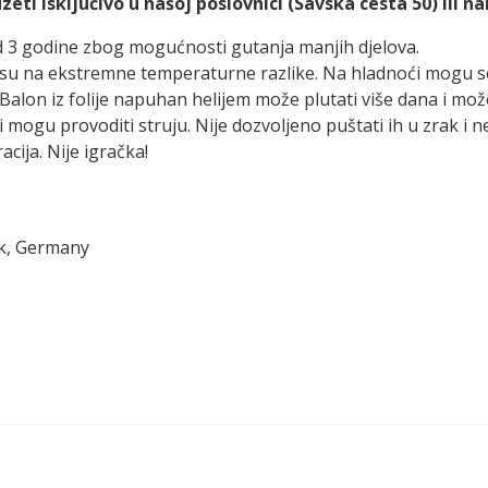
ti isključivo u našoj poslovnici (Savska cesta 50) ili n
d 3 godine zbog mogućnosti gutanja manjih djelova.
ivi su na ekstremne temperaturne razlike. Na hladnoći mogu 
Balon iz folije napuhan helijem može plutati više dana i mo
ni mogu provoditi struju. Nije dozvoljeno puštati ih u zrak i n
cija. Nije igračka!
ck, Germany