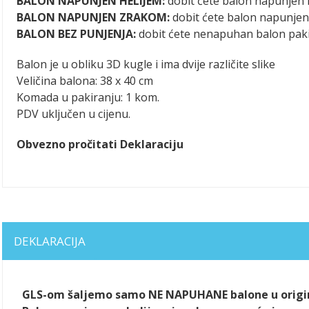
BALON NAPUNJEN HELIJEM:
dobit ćete balon napunjen h
BALON NAPUNJEN ZRAKOM:
dobit ćete balon napunje
BALON BEZ PUNJENJA:
dobit ćete nenapuhan balon pak
Balon je u obliku 3D kugle i ima dvije različite slike
Veličina balona: 38 x 40 cm
Komada u pakiranju: 1 kom.
PDV uključen u cijenu.
Obvezno pročitati Deklaraciju
DEKLARACIJA
GLS-om šaljemo samo NE NAPUHANE balone u origin