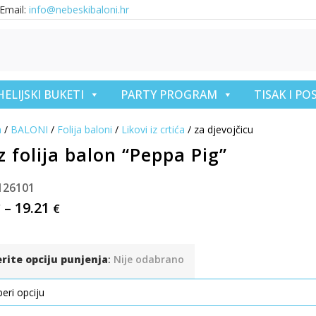
Email:
info@nebeskibaloni.hr
HELIJSKI BUKETI
PARTY PROGRAM
TISAK I P
a
/
BALONI
/
Folija baloni
/
Likovi iz crtića
/ za djevojčicu
 folija balon “Peppa Pig”
126101
–
19.21
€
€
erite opciju punjenja
:
Nije odabrano